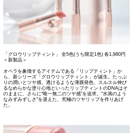
「グロウリップティント」 全5色(うち限定1色) 各1,980円
＜新製品＞
オペラを象徴するアイテムである「リップティント」か
ら、新シリーズ「グロウリップティント」が誕生。たっぷ
りの潤いとツヤ感、透けるような薄膜発色、スルスル伸び
るなめらかな塗り心地といったリップティントのDNAはそ
のままに、さらに“唯一無二のツヤ感”を追求。“水滴のよう
なみずみずしさ”を湛えた、究極のツヤリップを作りあげ
た。